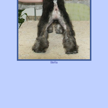
šteňa